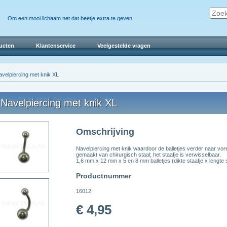
Om een mooi lichaam net dat beetje extra te geven
ucten
Klantenservice
Veelgestelde vragen
velpiercing met knik XL
Navelpiercing met knik XL
Omschrijving
Navelpiercing met knik waardoor de balletjes verder naar vo
gemaakt van chirurgisch staal; het staafje is verwisselbaar.
1,6 mm x 12 mm x 5 en 8 mm balletjes (dikte staafje x lengte st
Productnummer
16012
€ 4,95