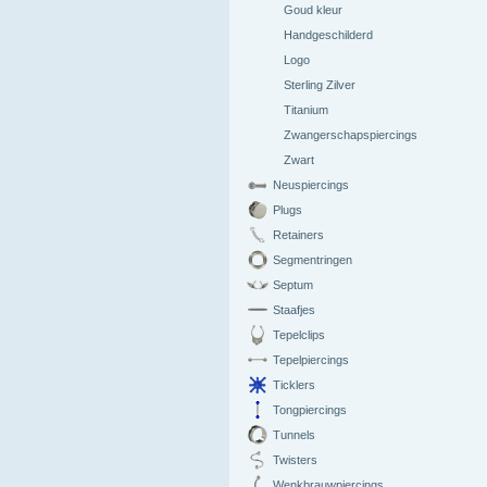
Goud kleur
Handgeschilderd
Logo
Sterling Zilver
Titanium
Zwangerschapspiercings
Zwart
Neuspiercings
Plugs
Retainers
Segmentringen
Septum
Staafjes
Tepelclips
Tepelpiercings
Ticklers
Tongpiercings
Tunnels
Twisters
Wenkbrauwpiercings