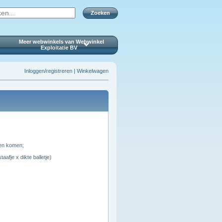
Zoeken
Meer webwinkels van Webwinkel
Exploitatie BV
Inloggen/registreren
|
Winkelwagen
ren komen;
aafje x dikte balletje)