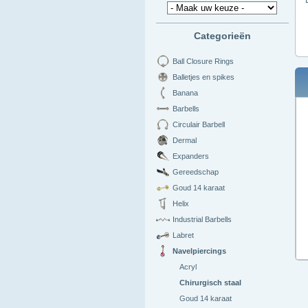
Categorieën
Ball Closure Rings
Balletjes en spikes
Banana
Barbells
Circulair Barbell
Dermal
Expanders
Gereedschap
Goud 14 karaat
Helix
Industrial Barbells
Labret
Navelpiercings
Acryl
Chirurgisch staal
Goud 14 karaat