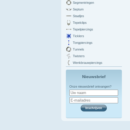
Segmentringen
Septum
Staafjes
Tepelclips
Tepelpiercings
Ticklers
Tongpiercings
Tunnels
Twisters
Wenkbrauwpiercings
Nieuwsbrief
Onze nieuwsbrief ontvangen?
Inschrijven