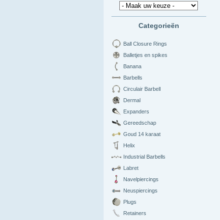
Categorieën
Ball Closure Rings
Balletjes en spikes
Banana
Barbells
Circulair Barbell
Dermal
Expanders
Gereedschap
Goud 14 karaat
Helix
Industrial Barbells
Labret
Navelpiercings
Neuspiercings
Plugs
Retainers