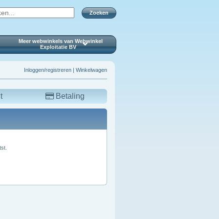
Zoeken
Meer webwinkels van Webwinkel
Exploitatie BV
Inloggen/registreren
|
Winkelwagen
t
Betaling
st.