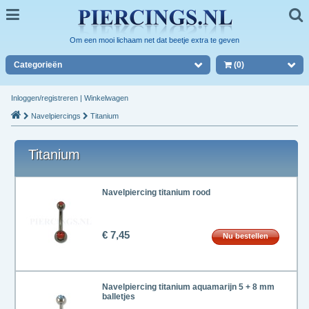
Om een mooi lichaam net dat beetje extra te geven
Categorieën
(0)
Inloggen/registreren
|
Winkelwagen
Navelpiercings
Titanium
Titanium
Navelpiercing titanium rood
€ 7,45
Nu bestellen
Navelpiercing titanium aquamarijn 5 + 8 mm
balletjes