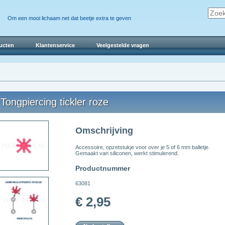
Om een mooi lichaam net dat beetje extra te geven
ucten
Klantenservice
Veelgestelde vragen
Tongpiercing tickler roze
Omschrijving
Accessoire, opzetstukje voor over je 5 of 6 mm balletje.
Gemaakt van siliconen, werkt stimulerend.
Productnummer
63081
€ 2,95