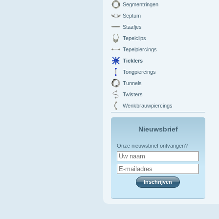
Segmentringen
Septum
Staafjes
Tepelclips
Tepelpiercings
Ticklers
Tongpiercings
Tunnels
Twisters
Wenkbrauwpiercings
Nieuwsbrief
Onze nieuwsbrief ontvangen?
Inschrijven