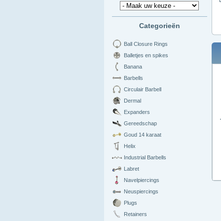
Categorieën
Ball Closure Rings
Balletjes en spikes
Banana
Barbells
Circulair Barbell
Dermal
Expanders
Gereedschap
Goud 14 karaat
Helix
Industrial Barbells
Labret
Navelpiercings
Neuspiercings
Plugs
Retainers