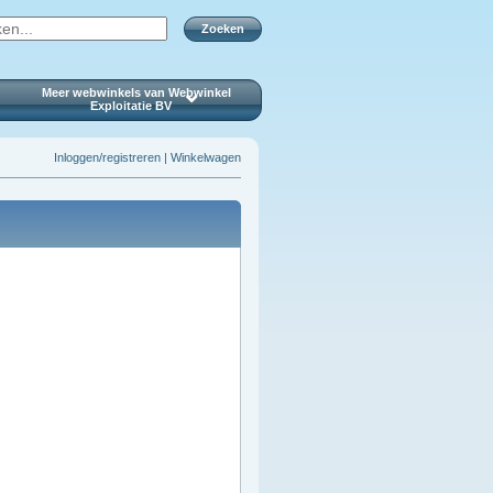
Zoeken
Meer webwinkels van Webwinkel
Exploitatie BV
Inloggen/registreren
|
Winkelwagen